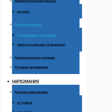
Наркологическая помощь
на дому
Лечения курения
Кодирование от курения
Гипноз от курения (Довженко)
Принудительное лечение
Условия проживания
НАРКОМАНИЯ
Лечение наркомании
от спайса