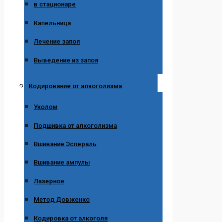
в стационаре
Капельница
Лечение запоя
Выведение из запоя
Кодирование от алкоголизма
Уколом
Подшивка от алкоголизма
Вшивание Эспераль
Вшивание ампулы
Лазерное
Метод Довженко
Кодировка от алкоголя