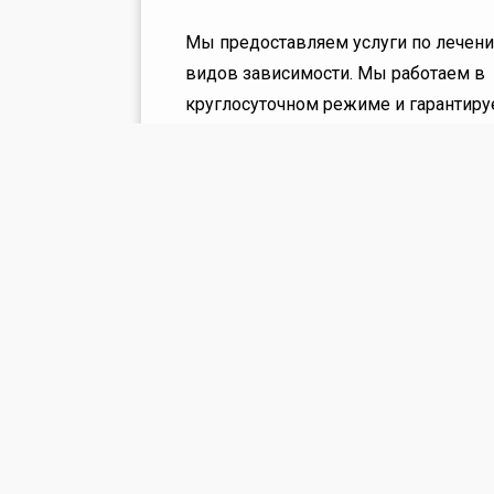
Мы предоставляем услуги по лечен
видов зависимости. Мы работаем в
круглосуточном режиме и гарантир
клиентам 100% анонимность!
Заказать со скидкой
Мы предоставляем услуги по леч
видов зависимости. Мы работ
круглосуточном режиме и гаранти
клиентам 100% анонимност
Заказать со скидкой