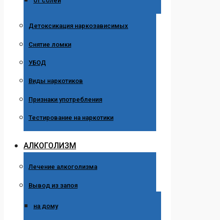
от солей
Детоксикация наркозависимых
Снятие ломки
УБОД
Виды наркотиков
Признаки употребления
Тестирование на наркотики
АЛКОГОЛИЗМ
Лечение алкоголизма
Вывод из запоя
на дому