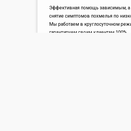
Эффективная помощь зависимым, а
снятие симптомов похмелья по низк
Мы работаем в круглосуточном реж
гарантируем своим клиентам 100%
анонимность!
Заказать со скидкой
Эффективная помощь зависимым,
снятие симптомов похмелья по ни
Мы работаем в круглосуточном 
гарантируем своим клиентам
анонимность!
Заказать со скидкой