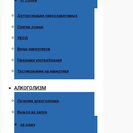
от солей
Детоксикация наркозависимых
Снятие ломки
УБОД
Виды наркотиков
Признаки употребления
Тестирование на наркотики
АЛКОГОЛИЗМ
Лечение алкоголизма
Вывод из запоя
на дому