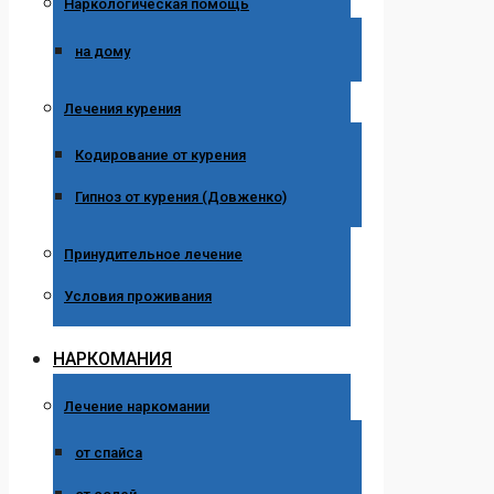
Наркологическая помощь
на дому
Лечения курения
Кодирование от курения
Гипноз от курения (Довженко)
Принудительное лечение
Условия проживания
НАРКОМАНИЯ
Лечение наркомании
от спайса