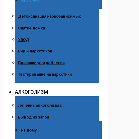
от солей
Детоксикация наркозависимых
Снятие ломки
УБОД
Виды наркотиков
Признаки употребления
Тестирование на наркотики
АЛКОГОЛИЗМ
Лечение алкоголизма
Вывод из запоя
на дому