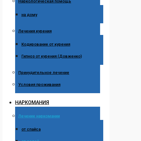
Наркологическая помощь
на дому
Лечения курения
Кодирование от курения
Гипноз от курения (Довженко)
Принудительное лечение
Условия проживания
НАРКОМАНИЯ
Лечение наркомании
от спайса