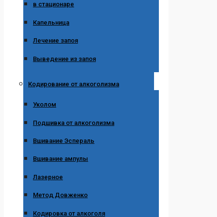
в стационаре
Капельница
Лечение запоя
Выведение из запоя
Кодирование от алкоголизма
Уколом
Подшивка от алкоголизма
Вшивание Эспераль
Вшивание ампулы
Лазерное
Метод Довженко
Кодировка от алкоголя