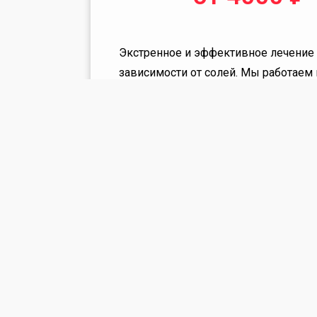
Экстренное и эффективное лечение
зависимости от солей. Мы работаем 
круглосуточном режиме и гарантир
клиентам 100% анонимность!
Заказать со скидкой
Экстренное и эффективное ле
зависимости от солей. Мы рабо
круглосуточном режиме и гаранти
клиентам 100% анонимност
Заказать со скидкой